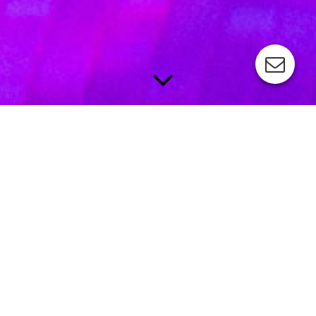
Poolbeleuchtung
Partystimmung oder Romantikgefühl
Sobald es draußen dunkel wird, ist der Moment gekommen, um
mit deiner Poolbeleuchtung ein zauberhaftes Ambiente oder
Partystimmung pur in deinem Garten zu schaffen. Die von uns
eingesetzten LED-Unterwasserleuchten überzeugen mit
ultraflachem Design, hoher Leuchtkraft und sehr gleichmäßiger
Becken-Ausleuchtung. Mehrere Leuchten können parallel
miteinander betrieben werden. Wähle die mehrfarbige Variante